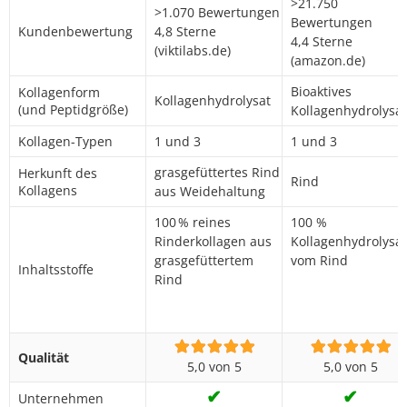
>21.750
>1.070 Bewertungen
Bewertungen
Kundenbewertung
4,8 Sterne
4,4 Sterne
(viktilabs.de)
(amazon.de)
Bioaktives
Kollagenform
Kollagenhydrolysat
(und Peptidgröße)
Kollagenhydrolysat
Kollagen-Typen
1 und 3
1 und 3
grasgefüttertes Rind
Herkunft des
Rind
Kollagens
aus Weidehaltung
100 % reines
100 %
Rinderkollagen aus
Kollagenhydrolysat
grasgefüttertem
vom Rind
Inhaltsstoffe
Rind
Qualität
5,0 von 5
5,0 von 5
✔
✔
Unternehmen